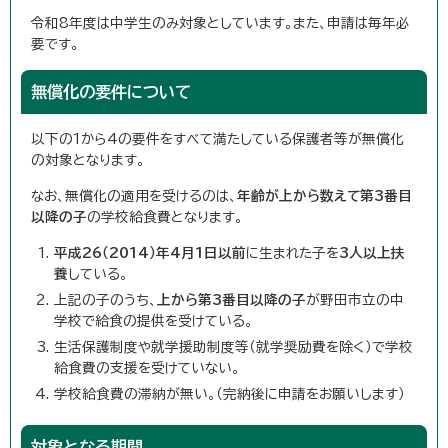
令和8年度は中学生のみ対象としています。また、申請は毎年必
要です。
無償化の要件について
以下の1から4の要件をすべて満たしている保護者等が無償化
の対象となります。
なお、無償化の適用を受けるのは、
年齢が上から数えて第3番目
以降の子
の学校給食費となります。
平成26（2014）年4月1日以前
に生まれた子を
3人以上扶
養
している。
上記の子のうち、
上から第3番目以降の子
が野田市立の中
学校で給食の提供を受けている。
生活保護制度や就学援助制度等（就学奨励費を除く）で学校
給食費の支援を受けていない。
学校給食費の滞納が無い。（完納後に申請をお願いします）
対象となる期間