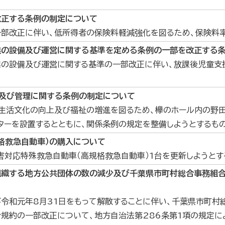
改正する条例の制定について
一部改正に伴い、低所得者の保険料軽減強化を図るため、保険料
業の設備及び運営に関する基準を定める条例の一部を改正する
業の設備及び運営に関する基準の一部改正に伴い、放課後児童支
及び管理に関する条例の制定について
、生活文化の向上及び福祉の増進を図るため、欅のホール内の野
ターを設置するとともに、関係条例の規定を整備しようとするも
格救急自動車）の購入について
災害対応特殊救急自動車（高規格救急自動車）1台を更新しようとす
組織する地方公共団体の数の減少及び千葉県
市町村総合事務組
が令和元年8月31日をもって解散することに伴い、千葉県市町村
規約の一部改正について、地方自治法第286条第1項の規定に