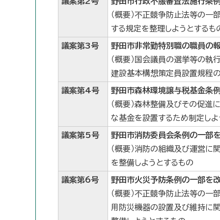
議案第2号
野田市行政不服審査法施行条
（概要）不正競争防止法等の一
する規定を整理しようとするも
議案第3号
野田市非常勤特別職の職員の
（概要）国会議員の選挙等の執
建設基本構想策定員設置規程の
議案第4号
野田市森林環境譲与税基金条
（概要）森林整備及びその促進
な基金を設置するため制定しよ
議案第5号
野田市消防委員会条例の一部
（概要）消防の組織及び運営に
を整備しようとするもの
議案第6号
野田市火災予防条例の一部を
（概要）不正競争防止法等の一
用防災機器の設置及び維持に関