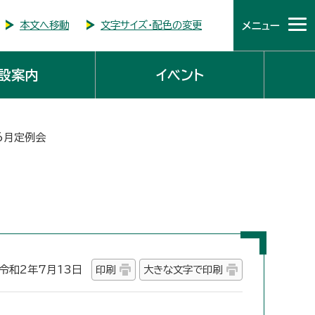
本文へ移動
文字サイズ・配色の変更
メニュー
設案内
イベント
6月定例会
和2年7月13日
印刷
大きな文字で印刷