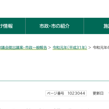
け情報
市政・市の紹介
施
市議会提出議案・市政一般報告
>
令和元年（平成31年）
> 令和元年
ページ番号 1023044
更新日 令