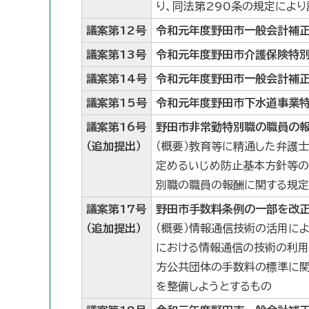
り、同法第290条の規定によ
議案第12号
令和元年度野田市一般会計補正
議案第13号
令和元年度野田市介護保険特別
議案第14号
令和元年度野田市一般会計補正
議案第15号
令和元年度野田市下水道事業特
議案第16号
野田市非常勤特別職の職員の
（追加提出）
（概要）教育等に精通した弁護
定めるいじめ防止基本方針等の
別職の職員の報酬に関する規定
議案第17号
野田市手数料条例の一部を改
（追加提出）
（概要）情報通信技術の活用に
における情報通信の技術の利用
方公共団体の手数料の標準に関
を整備しようとするもの