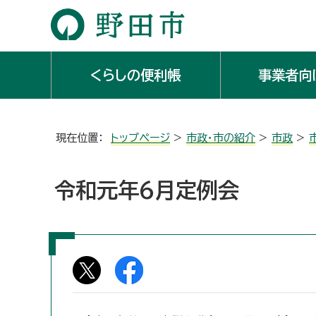
くらしの便利帳
事業者向
現在位置：
トップページ
>
市政・市の紹介
>
市政
>
令和元年6月定例会