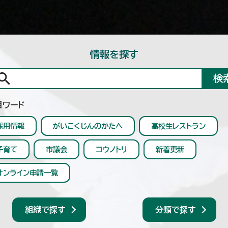
情報を探す
検
目ワード
採用情報
がいこくじんのかたへ
高校生レストラン
子育て
市議会
コウノトリ
新着更新
オンライン申請一覧
組織で探す
分類で探す