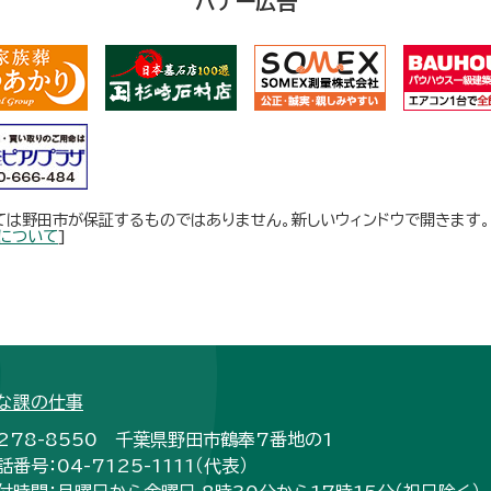
バナー広告
ては野田市が保証するものではありません。新しいウィンドウで開きます。
について
]
な課の仕事
278-8550 千葉県野田市鶴奉7番地の1
話番号：04-7125-1111（代表）