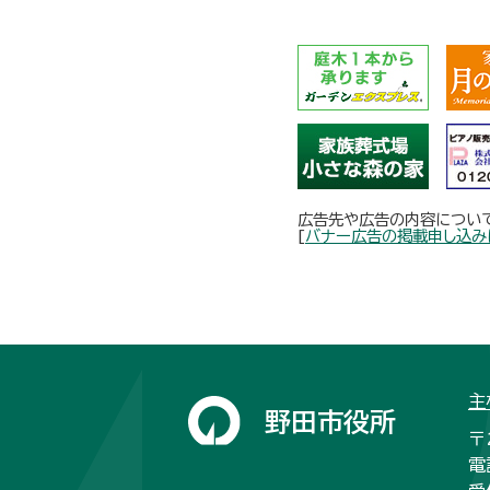
広告先や広告の内容につい
[
バナー広告の掲載申し込み
主
野田市役所
〒
電