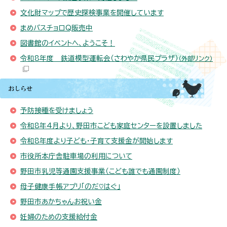
文化財マップで歴史探検事業を開催しています
まめバスチョロQ販売中
図書館のイベントへ、ようこそ！
令和8年度 鉄道模型運転会（さわやか県民プラザ）
（外部リンク）
予防接種を受けましょう
令和8年4月より、野田市こども家庭センターを設置しました
令和8年度より子ども・子育て支援金が開始します
市役所本庁舎駐車場の利用について
野田市乳児等通園支援事業（こども誰でも通園制度）
母子健康手帳アプリ「のだ♡はぐ」
野田市あかちゃんお祝い金
妊婦のための支援給付金