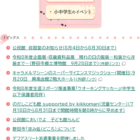
公民館 自習室のお知らせ（8月4日から8月30日まで）
令和8年度企画展・収蔵資料品展 晴れの日の服装－和装から洋
装まで－（野田市郷土博物館 9月28日まで）
（外部リンク）
キャラメルマシーンのスーパーサイエンスマジックショー(開催日：9
月20日 興風会館2階大ホール)
（外部リンク）
令和8年度生涯スポーツ推進事業「ウオーキングサッカー」(中学生
以下保護者同伴)
のだしこども館 supported by kikkoman（児童センター）（7
月18日から8月31日まで開館時間を朝8時からに早めます）
公民館においでよ 子ども館らんど
野田市「涼み処（どころ）」について
デフアスリート派遣事業を開催しました