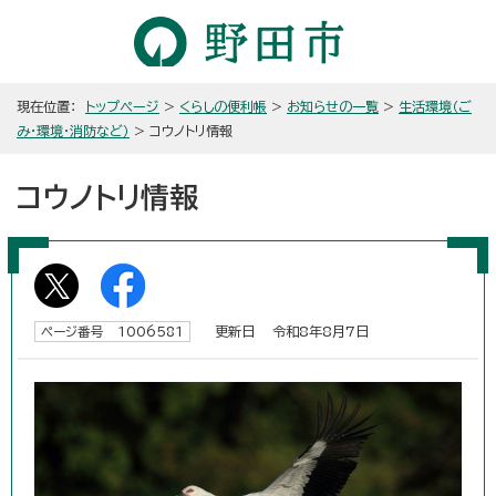
現在位置：
トップページ
>
くらしの便利帳
>
お知らせの一覧
>
生活環境（ご
み・環境・消防など）
> コウノトリ情報
コウノトリ情報
更新日 令和8年8月7日
ページ番号 1006581