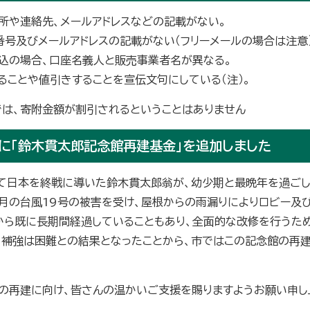
所や連絡先、メールアドレスなどの記載がない。
番号及びメールアドレスの記載がない（フリーメールの場合は注意
込の場合、口座名義人と販売事業者名が異なる。
ることや値引きすることを宣伝文句にしている（注）。
では、寄附金額が割引されるということはありません
に「鈴木貫太郎記念館再建基金」を追加しました
て日本を終戦に導いた鈴木貫太郎翁が、幼少期と最晩年を過ご
0月の台風19号の被害を受け、屋根からの雨漏りによりロビー及
から既に長期間経過していることもあり、全面的な改修を行うため
、補強は困難との結果となったことから、市ではこの記念館の再建
の再建に向け、皆さんの温かいご支援を賜りますようお願い申し