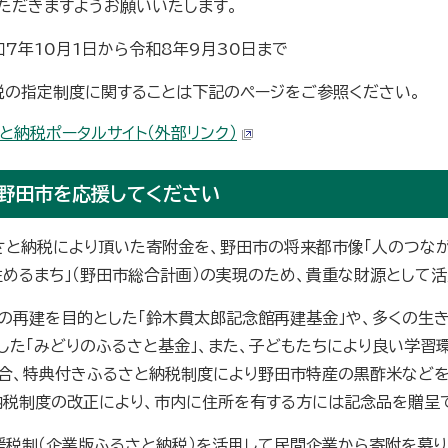
ただきますようお願いいたします。
7年10月1日から令和8年9月30日まで
税の指定制度に関することは下記のページをご参照ください。
と納税ポータルサイト（外部リンク）
野田市を応援してください
さと納税により頂いた寄附金を、野田市の将来都市像「人のつなが
も住めるまち」（野田市総合計画）の実現のため、貴重な財源として
の再建を目的とした「鈴木貫太郎記念館再建基金」や、多くの生
した「みどりのふるさと基金」、また、子どもたちにより良い学習
合、特典付きふるさと納税制度により野田市特産の黒酢米などを
納税制度の改正により、市内に住所を有する方には記念品を贈呈
援税制（企業版ふるさと納税）を活用して民間企業から寄附を募り、