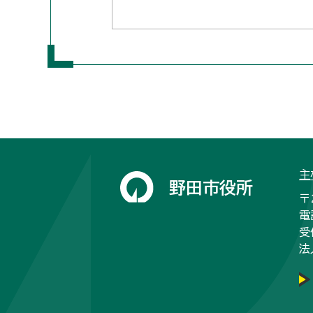
主
野田市役所
〒
電
受
法