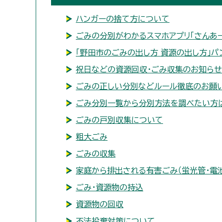
ハンガーの捨て方について
ごみの分別がわかるスマホアプリ「さんあー
「野田市のごみの出し方 資源の出し方」パ
祝日などの資源回収・ごみ収集のお知らせ
ごみの正しい分別などルール徹底のお願
ごみ分別一覧から分別方法を調べたい方
ごみの戸別収集について
粗大ごみ
ごみの収集
家庭から排出される有害ごみ（蛍光管・電
ごみ・資源物の持込
資源物の回収
不法投棄対策について