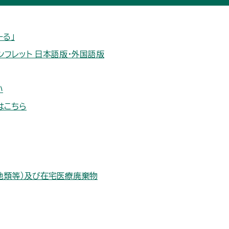
る」
ンフレット 日本語版・外国語版
い
はこちら
池類等）及び在宅医療廃棄物