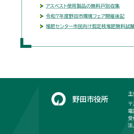
アスベスト使用製品の無料戸別収集
令和7年度野田市環境フェア開催後記
堆肥センター市民向け剪定枝堆肥無料試
主
野田市役所
〒
電
受
法