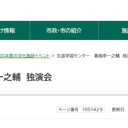
け情報
市政・市の紹介
施
和8年度の文化施設イベント
> 生涯学習センター 春風亭一之輔 独
一之輔 独演会
ページ番号 1051429
更新日 