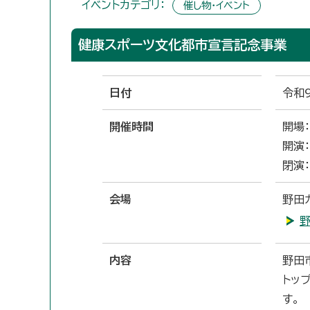
イベントカテゴリ：
催し物・イベント
健康スポーツ文化都市宣言記念事業
日付
令和
開催時間
開場：
開演：
閉演：
会場
野田
野
内容
野田
トッ
す。