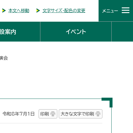
本文へ移動
文字サイズ・配色の変更
メニュー
設案内
イベント
演会
令和8年7月1日
印刷
大きな文字で印刷