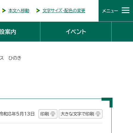
本文へ移動
文字サイズ・配色の変更
メニュー
設案内
イベント
ース ひのき
和8年5月13日
印刷
大きな文字で印刷