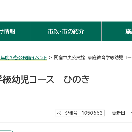
け情報
市政・市の紹介
施
8年度の各公民館イベント
> 関宿中央公民館 家庭教育学級幼児コ
学級幼児コース ひのき
ページ番号 1050663
更新日 令