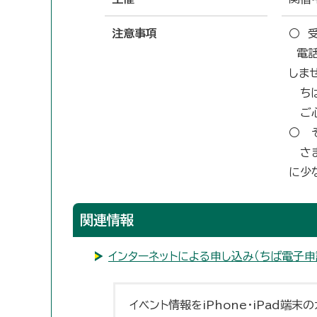
注意事項
○ 
電話
しま
ちば
ご心
○ 
さま
に少
関連情報
インターネットによる申し込み（ちば電子申
イベント情報をiPhone・iPad端