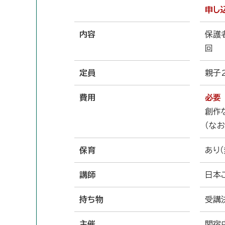
申し
内容
保護
回
定員
親子
費用
必要
創作
（な
保育
あり（
講師
日本
持ち物
受講
主催
関宿