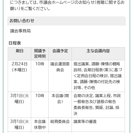
につきましては、市議会ホームページのお知らせ（傍聴に関するお
願い）をご覧ください。
お問い合わせ
議会事務局
日程表
期日
開議予
会議予定
主な会議内容
定時刻
2月24日
10時
議会運営委
提出議案、請願・陳情の概略
(木曜日)
員会
説明、会期日程表（案）に基づ
く定例会日程の検討、提出議
案、請願・陳情の付託先の検
討等、その他
3月1日(火
10時
本会議（開
会期の決定、議案上程、市政
曜日)
会）
一般報告及び諸般の報告
委員長報告、質疑、討論、採
決
3月1日(火
本会議
総務委員会
議案等の審査
曜日)
休憩中