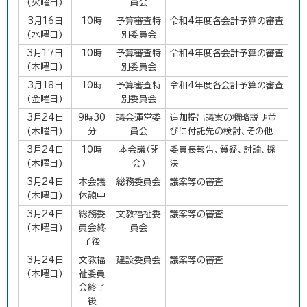
(火曜日)
員会
3月16日
10時
予算審査特
令和4年度各会計予算の審査
(水曜日)
別委員会
3月17日
10時
予算審査特
令和4年度各会計予算の審査
(木曜日)
別委員会
3月18日
10時
予算審査特
令和4年度各会計予算の審査
(金曜日)
別委員会
3月24日
9時30
議会運営委
追加提出議案の概略説明並
(木曜日)
分
員会
びに付託先の検討、その他
3月24日
10時
本会議（閉
委員長報告、質疑、討論、採
(木曜日)
会）
決
3月24日
本会議
総務委員会
議案等の審査
(木曜日)
休憩中
3月24日
総務委
文教福祉委
議案等の審査
(木曜日)
員会終
員会
了後
3月24日
文教福
建設委員会
議案等の審査
(木曜日)
祉委員
会終了
後