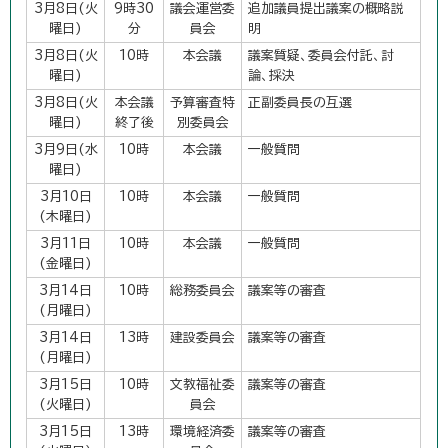
3月8日(火
9時30
議会運営委
追加議員提出議案の概略説
曜日)
分
員会
明
3月8日(火
10時
本会議
議案質疑、委員会付託、討
曜日)
論、採決
3月8日(火
本会議
予算審査特
正副委員長の互選
曜日)
終了後
別委員会
3月9日(水
10時
本会議
一般質問
曜日)
3月10日
10時
本会議
一般質問
(木曜日)
3月11日
10時
本会議
一般質問
(金曜日)
3月14日
10時
総務委員会
議案等の審査
(月曜日)
3月14日
13時
建設委員会
議案等の審査
(月曜日)
3月15日
10時
文教福祉委
議案等の審査
(火曜日)
員会
3月15日
13時
環境経済委
議案等の審査