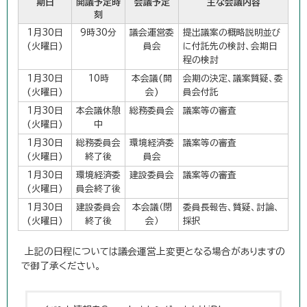
期日
開議予定時
会議予定
主な会議内容
刻
1月30日
9時30分
議会運営委
提出議案の概略説明並び
(火曜日)
員会
に付託先の検討、会期日
程の検討
1月30日
10時
本会議(開
会期の決定、議案質疑、委
(火曜日)
会)
員会付託
1月30日
本会議休憩
総務委員会
議案等の審査
(火曜日)
中
1月30日
総務委員会
環境経済委
議案等の審査
(火曜日)
終了後
員会
1月30日
環境経済委
建設委員会
議案等の審査
(火曜日)
員会終了後
1月30日
建設委員会
本会議（閉
委員長報告、質疑、討論、
(火曜日)
終了後
会）
採択
上記の日程については議会運営上変更となる場合がありますの
で御了承ください。