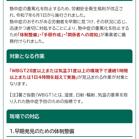
熱中症の重篤化を防止するため、労働安全衛生規則が改正さ
れ、令和7年6月1日から施行されました。
熱中症のおそれがある労働者を早期に見つけ、その状況に応じ、
迅速かつ適切に対処することにより、熱中症の重篤化を防止する
ため
「体制整備」・「手順作成」・「関係者への周知」
が事業者に義
務付けられました。
対象となる作業
「WBGT28度以上または気温31度以上の環境下で連続1時間
以上または1日4時間を超えて実施」
が見込まれる作業が対象と
なります。
【注】暑さ指数（WBGT）とは、湿度、日射・輻射、気温の要素を取
り入れた熱中症予防のための指標です。
現場での対応
1.早期発見のための体制整備