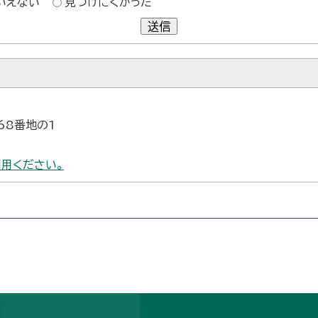
いえない
見つけにくかった
送信
68番地の1
用ください。