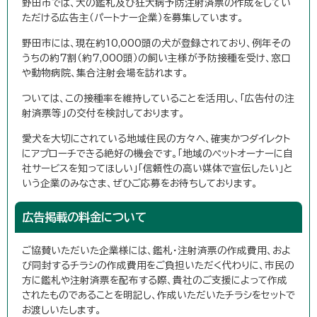
野田市では、犬の鑑札及び狂犬病予防注射済票の作成をしてい
ただける広告主（パートナー企業）を募集しています。
野田市には、現在約10,000頭の犬が登録されており、例年その
うちの約7割（約7,000頭）の飼い主様が予防接種を受け、窓口
や動物病院、集合注射会場を訪れます。
ついては、この接種率を維持していることを活用し、「広告付の注
射済票等」の交付を検討しております。
愛犬を大切にされている地域住民の方々へ、確実かつダイレクト
にアプローチできる絶好の機会です。「地域のペットオーナーに自
社サービスを知ってほしい」「信頼性の高い媒体で宣伝したい」と
いう企業のみなさま、ぜひご応募をお待ちしております。
広告掲載の料金について
ご協賛いただいた企業様には、鑑札・注射済票の作成費用、およ
び同封するチラシの作成費用をご負担いただく代わりに、市民の
方に鑑札や注射済票を配布する際、貴社のご支援によって作成
されたものであることを明記し、作成いただいたチラシをセットで
お渡しいたします。