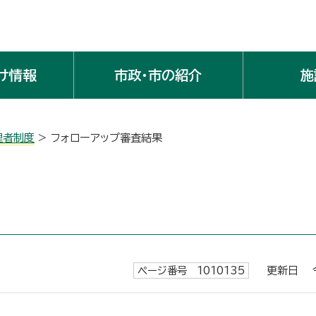
け情報
市政・市の紹介
施
理者制度
> フォローアップ審査結果
ページ番号 1010135
更新日 令