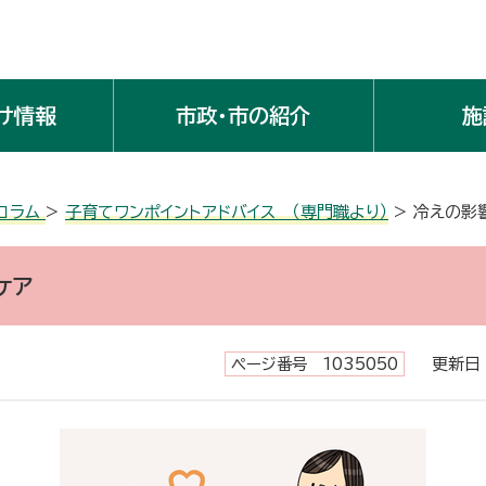
け情報
市政・市の紹介
施
 コラム
>
子育てワンポイントアドバイス （専門職より）
> 冷えの影
ケア
ページ番号 1035050
更新日 