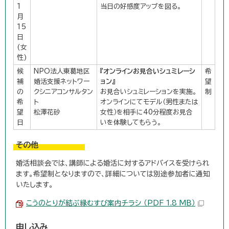
1
当日の好感度アップを図る。
月
15
日
(女
性)
候
NPO法人東葛地区
『オンラインお見合いシュミレーシ
希
補
婚活支援ネットワー
ョン』
望
の
クシニアコンサルタン
お見合いシュミレーションを実施。
制
希
ト
オンラインにてモデル（男性または
望
松澤花砂
女性）を相手に40分程度お見合
日
いを体験してもらう。
その他
婚活相談会では、講師による婚活に対するアドバイスを受けられ
ます。希望制となりますので、詳細については別途参加者に通知
いたします。
こうのとりが結ぶ縁むすび案内チラシ （PDF 1.8 MB）
申し込み