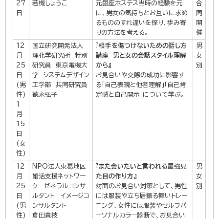
27
若槻しょうこ
元銀座ホステス当時の経験を元
合
日
に、男女の気持ちとお互いに求め
同
るもののすれ違いを探り、歩み寄
開
りの方法を考える。
催
12
国立研究開発法人
『相手を傷つけないための話し方
男
月
理化学研究所 特別
講座 男と女の会話スタイル理解
女
25
研究員 東京電機大
から』
別
日
学 システムデザイン
お見合いや交際の成功に影響す
(男
工学部 共同研究員
る「自己表現と他者理解」「自己肯
性)
徳永弘子
定感と自己開示」について学ぶ。
1
月
15
日
(女
性)
12
NPO法人東葛地区
『また会いたいと言われる最強見
男
月
婚活支援ネットワー
た目の作り方』
女
25
ク ゼネラルコンサ
対面のお見合い対策として、男性
別
日
ルタント イメージコ
には服装や立ち居振る舞いトレー
(男
ンサルタント
ニング、女性には服装やセルフパ
性)
倉田貴枝
ーソナルカラー診断で、お見合い