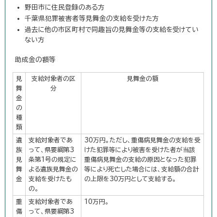
野田市に住民登録のある方
千葉県犯罪被害者等見舞金の支給を受けた方
過去に他の市区町村で同趣旨の見舞金等の支給を受けてい
ない方
助成金の額等
見
支給対象者の区
見舞金の額
舞
分
金
の
種
類
遺
支給対象者であ
30万円。ただし、重傷病見舞金の支給を受
族
って、県要綱第3
けた犯罪等により被害を受けた者が当該
見
条第1号の規定に
重傷病見舞金の支給の原因となった犯罪
舞
よる遺族見舞金の
等により死亡した場合には、支給額の合計
金
支給を受けたも
の上限を30万円として支給する。
の。
重
支給対象者であ
10万円。
傷
って、県要綱第3