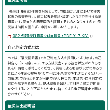
罹災証明書
「罹災証明書」は住家を対象として、市職員が現地に赴いて被害
状況の調査を行い、罹災状況を確認・認定したうえで発行する証
明書です。災害との因果関係を証明するものとなりますので、罹
災後は時間を置かずに申請をお願いいたします。
【記入例】罹災証明書交付申請書 （PDF 91.7 KB）
自己判定方式とは
市では、「罹災証明書」で自己判定方式を採用しております。自己
判定方式に同意いただける方は災害による被害状況がわかる写
真を申請書に添付してください。災害による被害状況がわかる写
真により住家の被害が10パーセント未満で準半壊に至らない（一
部損壊）であると判定が可能であり、被災者（申請者）自ら判定結
果に合意できる場合は、現地調査を省略して即日に罹災証明書
を交付することが可能となります。詳しくは危機管理課まで問い
合わせください。
罹災届出証明書