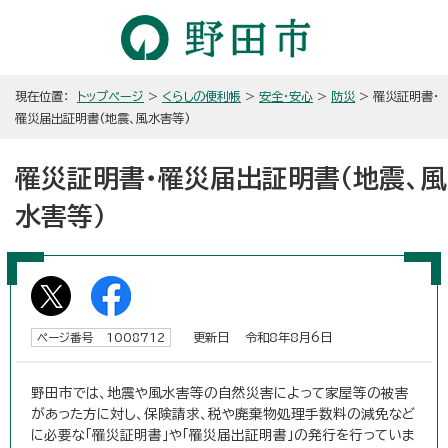
現在位置：
トップページ
>
くらしの便利帳
>
安全・安心
>
防災
> 罹災証明書・
罹災届出証明書(地震、風水害等)
罹災証明書・罹災届出証明書(地震、風
水害等)
更新日 令和8年8月6日
ページ番号 1008712
野田市では、地震や風水害等の自然災害によって家屋等の被害
があった方に対し、保険請求、税や廃棄物処理手数料の減免など
に必要な「罹災証明書」や「罹災届出証明書」の発行を行っていま