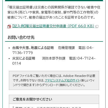
「罹災届出証明書」は災害との因果関係が確認できない被害や住
家以外(雨どいや家具、家電等の家財、塀や門等の工作物等)の
被害について、被害の届出があったことを証明するものです。
【記入例】罹災届出証明書交付申請書 （PDF 66.0 KB）
お問い合わせ先
台風や大雪、地震による証明
危機管理課 電話：04-
7136-1779
火災による証明
消防本部予防課 電話：04-7124-
0114
PDFファイルをご覧いただく場合には、Adobe Readerが必要
です。お持ちでない方は、
アドビシステムズ社のサイト
（新しいウィ
ンドウで開きます）からダウンロード（無料）してください。
ご意見をお聞かせください