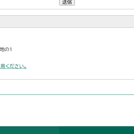
送信
番地の1
用ください。