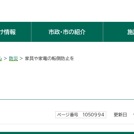
け情報
市政・市の紹介
施
心
>
防災
> 家具や家電の転倒防止を
ページ番号 1050994
更新日 令