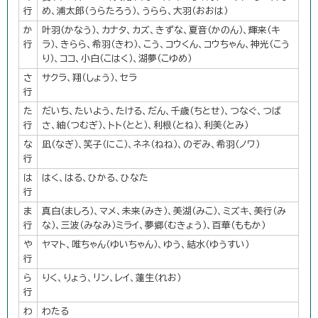
行
め、浦太郎（うらたろう）、うらら、大羽（おおは）
か
叶羽（かなう）、カナタ、カズ、きずな、夏音（かのん）、輝来（キ
行
ラ）、きらら、希羽（きわ）、こう、コウくん、コウちゃん、神光（こう
り）、ココ、小白（こはく）、湖夢（こゆめ）
さ
サクラ、翔（しょう）、セラ
行
た
だいち、たいよう、たける、だん、千歳（ちとせ）、つなぐ、つば
行
さ、紬（つむぎ）、トト（とと）、利根（とね）、利美（とみ）
な
凪（なぎ）、笑子（にこ）、ネネ（ねね）、のぞみ、希羽（ノワ）
行
は
はく、はる、ひかる、ひなた
行
ま
真白（ましろ）、マメ、未来（みき）、美湖（みこ）、ミズキ、美行（み
行
な）、三波（みなみ）ミライ、夢郷（むきょう）、百華（ももか）
や
ヤマト、唯ちゃん（ゆいちゃん）、ゆう、結水（ゆうすい）
行
ら
りく、りょう、リン、レイ、蓮生（れお）
行
わ
わたる