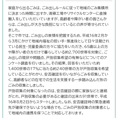
家庭から出るごみは、ごみ出しルールに従って地域のごみ集積所
に決まった時間に出すか、清掃工場やリサイクルセンターに直接
搬入をしていただいていますが、高齢者や障がい者の皆さんか
らは、ごみ出しが大きな負担になっているとの声が寄せられてい
ました。
そこで市では、ごみ出しの実情を把握するため、平成16年2月か
ら3月にかけて地域内福祉の担い手・推進役として日々活動され
ている民生・児童委員の方々に協力をいただき、65歳以上の方
や障がい者の方だけで暮らしている約2,700世帯を対象に、ご
み出しの現状や問題点、戸別収集希望の有無などについてのア
ンケート調査を行いました。その結果、回答をいただいた約
1,400世帯の17％に当たる約240世帯の方が戸別収集を希望
していることがわかり、安否確認を行いながらごみを収集してい
く、高齢者などの在宅での生活を支援する一歩踏み込んだ形の
ごみの収集としました。
戸別収集の対象になったのは、安否確認の際に家族などと連絡
がとれ、戸別収集の必要があると確認の出来た91世帯で、平成
16年8月2日からスタートしました。なお、安否確認時の緊急連絡
先が確保できないような場合でも、ごみの戸別収集の対象者とし
て地域内の連携を保つことで対応しております。