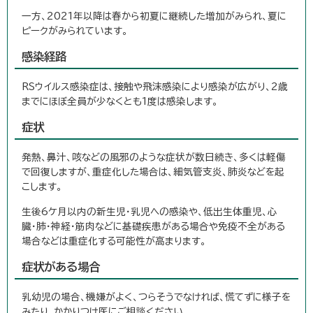
一方、2021年以降は春から初夏に継続した増加がみられ、夏に
ピークがみられています。
感染経路
RSウイルス感染症は、接触や飛沫感染により感染が広がり、2歳
までにほぼ全員が少なくとも1度は感染します。
症状
発熱、鼻汁、咳などの風邪のような症状が数日続き、多くは軽傷
で回復しますが、重症化した場合は、細気管支炎、肺炎などを起
こします。
生後6ケ月以内の新生児・乳児への感染や、低出生体重児、心
臓・肺・神経・筋肉などに基礎疾患がある場合や免疫不全がある
場合などは重症化する可能性が高まります。
症状がある場合
乳幼児の場合、機嫌がよく、つらそうでなければ、慌てずに様子を
みたり、かかりつけ医にご相談ください。