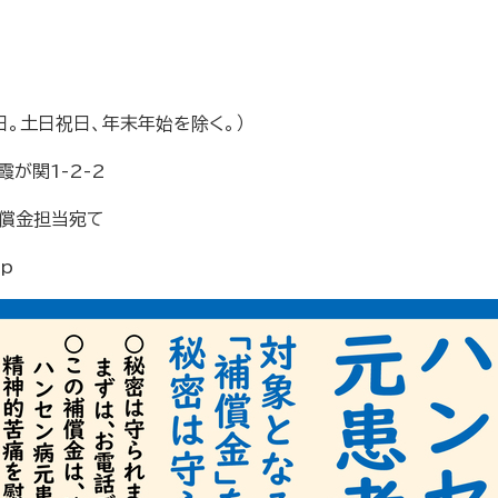
日。土日祝日、年末年始を除く。）
が関1-2-2
金担当宛て
jp