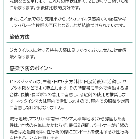
怠感などを呈します。これらの症状は軽く、2日から7日続いた後
に治まります。予後は比較的良好です。
また、これまでの研究結果から、ジカウイルス感染が小頭症やギ
ラン・バレー症候群の原因となることが結論づけられています。
治療方法
ジカウイルスに対する特有の薬は見つかっておりません。対症療
法となります。
感染予防のポイント
ヒトスジシマカは、早朝・日中・夕方（特に日没前後）に活動し、ヤ
ブや木陰などでよく吸血します。その時間帯に屋外で活動する場
合は、長袖・長ズボンの着用に留意し、忌避剤の使用も推奨しま
す。ネッタイシマカは屋内で活動しますので、屋内での服装や対策
に留意しなければなりません。
流行地域（アフリカ・中南米・アジア太平洋地域）から帰国した男
性は、症状の有無にかかわらず、最低8週間、パートナーが妊婦の
場合は妊娠期間中、性行為の際にコンドームを使用するか性行為
を控えることを推奨します。