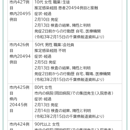
市内427例
10代 女性 職業：生徒
目
推定感染経路 患者20494例目と接触
県内20495
症状・経過
例目
2月10日 発症
2月13日 検査の結果、陽性と判明
発症2日前からの行動歴 自宅、医療機関
（令和3年2月15日の千葉県報道資料より）
市内426例
50代 男性 職業：会社員
目
推定感染経路 不明
県内20494
症状・経過
例目
2月5日 発症
2月13日 検査の結果、陽性と判明
発症2日前からの行動歴 自宅、職場、医療機関
（令和3年2月15日の千葉県報道資料より）
市内425例
80代 女性
目
市内の病院（岡田病院）での集団発生（入院患者）
県内
症状・経過
20445例
2月13日 発症
目
2月14日 検査の結果、陽性と判明
（令和3年2月15日の千葉県報道資料より）
市内424例
90代以上 女性