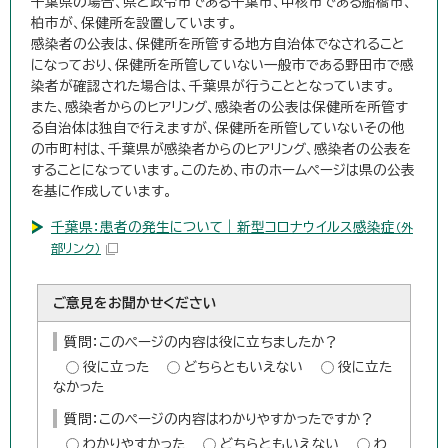
千葉県の場合、県と政令市である千葉市、中核市である船橋市、
柏市が、保健所を設置しています。
感染者の公表は、保健所を所管する地方自治体でなされること
になっており、保健所を所管していない一般市である野田市で感
染者が確認された場合は、千葉県が行うこととなっています。
また、感染者からのヒアリング、感染者の公表は保健所を所管す
る自治体は独自で行えますが、保健所を所管していないその他
の市町村は、千葉県が感染者からのヒアリング、感染者の公表を
することになっています。このため、市のホームページは県の公表
を基に作成しています。
千葉県：患者の発生について｜新型コロナウイルス感染症
（外
部リンク）
ご意見をお聞かせください
質問：このページの内容は役に立ちましたか？
役に立った
どちらともいえない
役に立た
なかった
質問：このページの内容はわかりやすかったですか？
わかりやすかった
どちらともいえない
わ