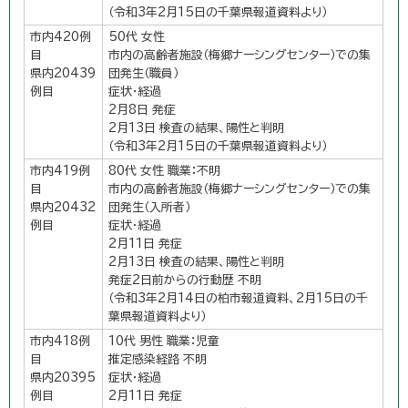
（令和3年2月15日の千葉県報道資料より）
市内420例
50代 女性
目
市内の高齢者施設（梅郷ナーシングセンター）での集
県内20439
団発生（職員）
例目
症状・経過
2月8日 発症
2月13日 検査の結果、陽性と判明
（令和3年2月15日の千葉県報道資料より）
市内419例
80代 女性 職業：不明
目
市内の高齢者施設（梅郷ナーシングセンター）での集
県内20432
団発生（入所者）
例目
症状・経過
2月11日 発症
2月13日 検査の結果、陽性と判明
発症2日前からの行動歴 不明
（令和3年2月14日の柏市報道資料、2月15日の千
葉県報道資料より）
市内418例
10代 男性 職業：児童
目
推定感染経路 不明
県内20395
症状・経過
例目
2月11日 発症