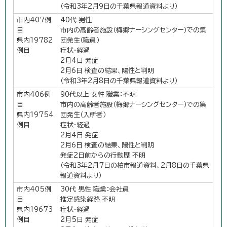
（令和3年2月9日の千葉県報道資料より）
市内407例
40代 男性
目
市内の高齢者施設（梅郷ナーシングセンター）での集
県内19782
団発生（職員）
例目
症状・経過
2月4日 発症
2月6日 検査の結果、陽性と判明
（令和3年2月8日の千葉県報道資料より）
市内406例
90代以上 女性 職業：不明
目
市内の高齢者施設（梅郷ナーシングセンター）での集
県内19754
団発生（入所者）
例目
症状・経過
2月4日 発症
2月6日 検査の結果、陽性と判明
発症2日前からの行動歴 不明
（令和3年2月7日の柏市報道資料、2月8日の千葉県
報道資料より）
市内405例
30代 男性 職業：会社員
目
推定感染経路 不明
県内19673
症状・経過
例目
2月5日 発症