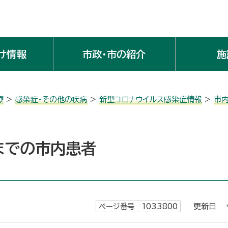
け情報
市政・市の紹介
施
療
>
感染症・その他の疾病
>
新型コロナウイルス感染症情報
>
市
目までの市内患者
ページ番号 1033800
更新日 令