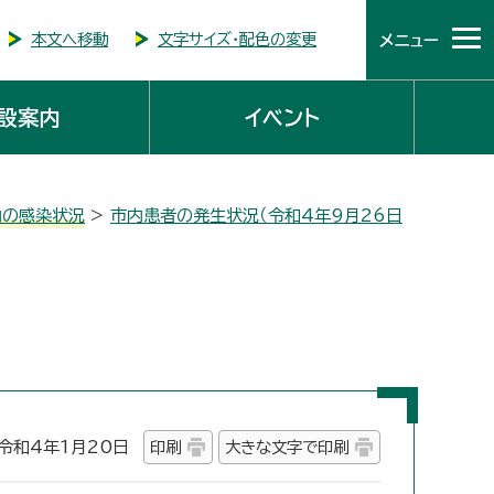
本文へ移動
文字サイズ・配色の変更
メニュー
設案内
イベント
内の感染状況
>
市内患者の発生状況（令和4年9月26日
和4年1月20日
印刷
大きな文字で印刷