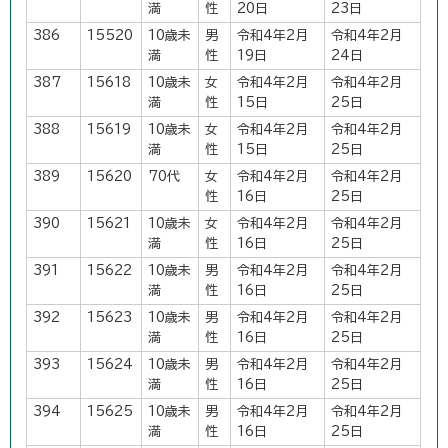
満
性
20日
23日
386
15520
10歳未
男
令和4年2月
令和4年2月
満
性
19日
24日
387
15618
10歳未
女
令和4年2月
令和4年2月
満
性
15日
25日
388
15619
10歳未
女
令和4年2月
令和4年2月
満
性
15日
25日
389
15620
70代
女
令和4年2月
令和4年2月
性
16日
25日
390
15621
10歳未
女
令和4年2月
令和4年2月
満
性
16日
25日
391
15622
10歳未
男
令和4年2月
令和4年2月
満
性
16日
25日
392
15623
10歳未
男
令和4年2月
令和4年2月
満
性
16日
25日
393
15624
10歳未
男
令和4年2月
令和4年2月
満
性
16日
25日
394
15625
10歳未
男
令和4年2月
令和4年2月
満
性
16日
25日