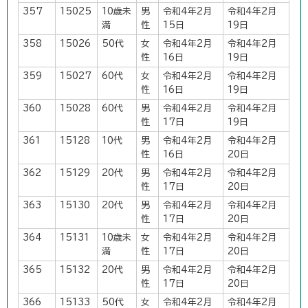
357
15025
10歳未
男
令和4年2月
令和4年2月
満
性
15日
19日
358
15026
50代
女
令和4年2月
令和4年2月
性
16日
19日
359
15027
60代
女
令和4年2月
令和4年2月
性
16日
19日
360
15028
60代
男
令和4年2月
令和4年2月
性
17日
19日
361
15128
10代
男
令和4年2月
令和4年2月
性
16日
20日
362
15129
20代
男
令和4年2月
令和4年2月
性
17日
20日
363
15130
20代
男
令和4年2月
令和4年2月
性
17日
20日
364
15131
10歳未
女
令和4年2月
令和4年2月
満
性
17日
20日
365
15132
20代
男
令和4年2月
令和4年2月
性
17日
20日
366
15133
50代
女
令和4年2月
令和4年2月