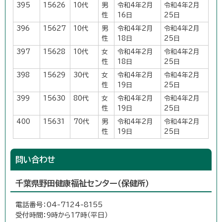
395
15626
10代
男
令和4年2月
令和4年2月
性
16日
25日
396
15627
10代
男
令和4年2月
令和4年2月
性
18日
25日
397
15628
10代
女
令和4年2月
令和4年2月
性
18日
25日
398
15629
30代
女
令和4年2月
令和4年2月
性
19日
25日
399
15630
80代
女
令和4年2月
令和4年2月
性
19日
25日
400
15631
70代
男
令和4年2月
令和4年2月
性
19日
25日
問い合わせ
千葉県野田健康福祉センター（保健所）
電話番号：04-7124-8155
受付時間：9時から17時（平日）