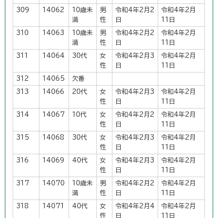
309
14062
10歳未
男
令和4年2月2
令和4年2月
満
性
日
11日
310
14063
10歳未
男
令和4年2月2
令和4年2月
満
性
日
11日
311
14064
30代
女
令和4年2月3
令和4年2月
性
日
11日
312
14065
欠番
313
14066
20代
女
令和4年2月3
令和4年2月
性
日
11日
314
14067
10代
女
令和4年2月2
令和4年2月
性
日
11日
315
14068
30代
女
令和4年2月3
令和4年2月
性
日
11日
316
14069
40代
女
令和4年2月3
令和4年2月
性
日
11日
317
14070
10歳未
男
令和4年2月2
令和4年2月
満
性
日
11日
318
14071
40代
女
令和4年2月4
令和4年2月
性
日
11日