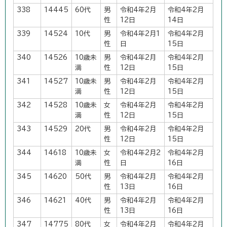
338
14445
60代
男
令和4年2月
令和4年2月
性
12日
14日
339
14524
10代
男
令和4年2月1
令和4年2月
性
日
15日
340
14526
10歳未
男
令和4年2月
令和4年2月
満
性
12日
15日
341
14527
10歳未
男
令和4年2月
令和4年2月
満
性
12日
15日
342
14528
10歳未
女
令和4年2月
令和4年2月
満
性
12日
15日
343
14529
20代
男
令和4年2月
令和4年2月
性
12日
15日
344
14618
10歳未
女
令和4年2月2
令和4年2月
満
性
日
16日
345
14620
50代
男
令和4年2月
令和4年2月
性
13日
16日
346
14621
40代
男
令和4年2月
令和4年2月
性
13日
16日
347
14775
80代
女
令和4年2月
令和4年2月