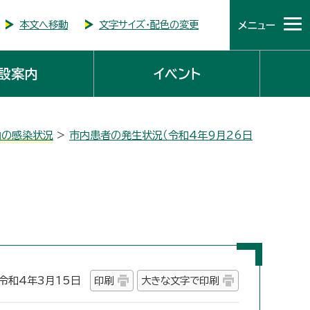
本文へ移動
文字サイズ・配色の変更
メニュー
設案内
イベント
内の感染状況
>
市内患者の発生状況（令和4年9月26日
和4年3月15日
印刷
大きな文字で印刷