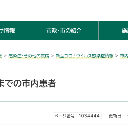
け情報
市政・市の紹介
施
療
>
感染症・その他の疾病
>
新型コロナウイルス感染症情報
>
市
目までの市内患者
ページ番号 1034444
更新日 令