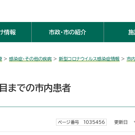
け情報
市政・市の紹介
施
療
>
感染症・その他の疾病
>
新型コロナウイルス感染症情報
>
市
例目までの市内患者
ページ番号 1035456
更新日 令