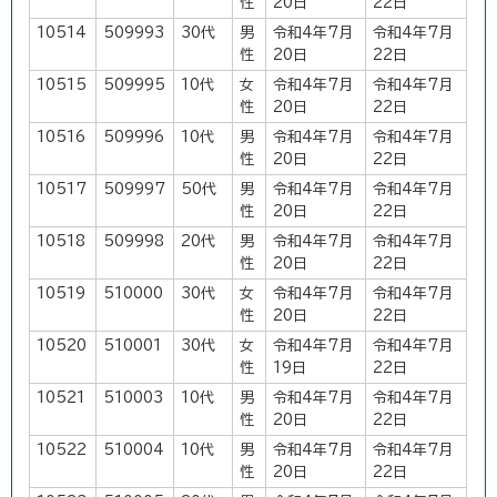
性
20日
22日
10514
509993
30代
男
令和4年7月
令和4年7月
性
20日
22日
10515
509995
10代
女
令和4年7月
令和4年7月
性
20日
22日
10516
509996
10代
男
令和4年7月
令和4年7月
性
20日
22日
10517
509997
50代
男
令和4年7月
令和4年7月
性
20日
22日
10518
509998
20代
男
令和4年7月
令和4年7月
性
20日
22日
10519
510000
30代
女
令和4年7月
令和4年7月
性
20日
22日
10520
510001
30代
女
令和4年7月
令和4年7月
性
19日
22日
10521
510003
10代
男
令和4年7月
令和4年7月
性
20日
22日
10522
510004
10代
男
令和4年7月
令和4年7月
性
20日
22日