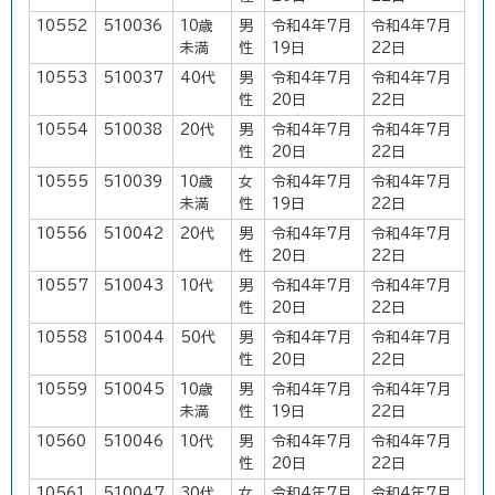
10552
510036
10歳
男
令和4年7月
令和4年7月
未満
性
19日
22日
10553
510037
40代
男
令和4年7月
令和4年7月
性
20日
22日
10554
510038
20代
男
令和4年7月
令和4年7月
性
20日
22日
10555
510039
10歳
女
令和4年7月
令和4年7月
未満
性
19日
22日
10556
510042
20代
男
令和4年7月
令和4年7月
性
20日
22日
10557
510043
10代
男
令和4年7月
令和4年7月
性
20日
22日
10558
510044
50代
男
令和4年7月
令和4年7月
性
20日
22日
10559
510045
10歳
男
令和4年7月
令和4年7月
未満
性
19日
22日
10560
510046
10代
男
令和4年7月
令和4年7月
性
20日
22日
10561
510047
30代
女
令和4年7月
令和4年7月