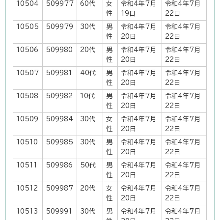
10504
509977
60代
女
令和4年7月
令和4年7月
性
19日
22日
10505
509979
30代
男
令和4年7月
令和4年7月
性
20日
22日
10506
509980
20代
男
令和4年7月
令和4年7月
性
20日
22日
10507
509981
40代
男
令和4年7月
令和4年7月
性
20日
22日
10508
509982
10代
男
令和4年7月
令和4年7月
性
20日
22日
10509
509984
30代
女
令和4年7月
令和4年7月
性
20日
22日
10510
509985
30代
男
令和4年7月
令和4年7月
性
20日
22日
10511
509986
50代
男
令和4年7月
令和4年7月
性
20日
22日
10512
509987
20代
女
令和4年7月
令和4年7月
性
20日
22日
10513
509991
30代
男
令和4年7月
令和4年7月