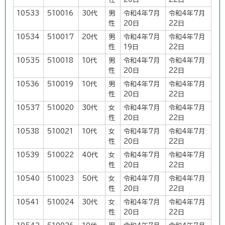
10533
510016
30代
男
令和4年7月
令和4年7月
性
20日
22日
10534
510017
20代
男
令和4年7月
令和4年7月
性
19日
22日
10535
510018
10代
男
令和4年7月
令和4年7月
性
20日
22日
10536
510019
10代
男
令和4年7月
令和4年7月
性
20日
22日
10537
510020
30代
女
令和4年7月
令和4年7月
性
20日
22日
10538
510021
10代
女
令和4年7月
令和4年7月
性
20日
22日
10539
510022
40代
女
令和4年7月
令和4年7月
性
20日
22日
10540
510023
50代
女
令和4年7月
令和4年7月
性
20日
22日
10541
510024
30代
女
令和4年7月
令和4年7月
性
20日
22日