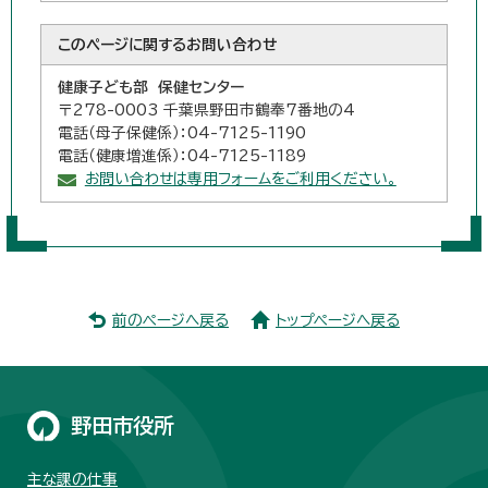
このページに関する
お問い合わせ
健康子ども部 保健センター
〒278-0003 千葉県野田市鶴奉7番地の4
電話（母子保健係）：04-7125-1190
電話（健康増進係）：04-7125-1189
お問い合わせは専用フォームをご利用ください。
前のページへ戻る
トップページへ戻る
野田市役所
主な課の仕事