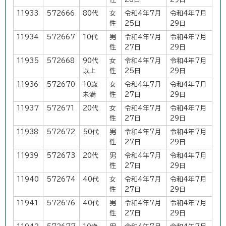
11933
572666
80代
女
令和4年7月
令和4年7月
性
25日
29日
11934
572667
10代
男
令和4年7月
令和4年7月
性
27日
29日
11935
572668
90代
女
令和4年7月
令和4年7月
以上
性
25日
29日
11936
572670
10歳
女
令和4年7月
令和4年7月
未満
性
27日
29日
11937
572671
20代
女
令和4年7月
令和4年7月
性
27日
29日
11938
572672
50代
男
令和4年7月
令和4年7月
性
27日
29日
11939
572673
20代
男
令和4年7月
令和4年7月
性
27日
29日
11940
572674
40代
女
令和4年7月
令和4年7月
性
27日
29日
11941
572676
40代
男
令和4年7月
令和4年7月
性
27日
29日