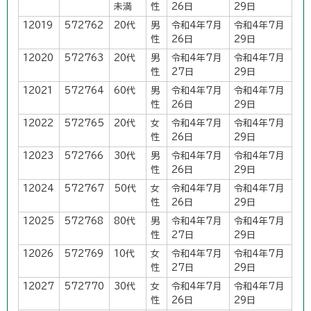
未満
性
26日
29日
12019
572762
20代
男
令和4年7月
令和4年7月
性
26日
29日
12020
572763
20代
男
令和4年7月
令和4年7月
性
27日
29日
12021
572764
60代
男
令和4年7月
令和4年7月
性
26日
29日
12022
572765
20代
女
令和4年7月
令和4年7月
性
26日
29日
12023
572766
30代
男
令和4年7月
令和4年7月
性
26日
29日
12024
572767
50代
女
令和4年7月
令和4年7月
性
26日
29日
12025
572768
80代
男
令和4年7月
令和4年7月
性
27日
29日
12026
572769
10代
女
令和4年7月
令和4年7月
性
27日
29日
12027
572770
30代
女
令和4年7月
令和4年7月
性
26日
29日