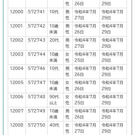
性
26日
29日
12000
572741
10代
男
令和4年7月
令和4年7月
性
27日
29日
12001
572742
10歳
男
令和4年7月
令和4年7月
未満
性
26日
29日
12002
572743
20代
男
令和4年7月
令和4年7月
性
27日
29日
12003
572744
10歳
女
令和4年7月
令和4年7月
未満
性
25日
29日
12004
572746
10代
男
令和4年7月
令和4年7月
性
26日
29日
12005
572747
10歳
女
令和4年7月
令和4年7月
未満
性
26日
29日
12006
572748
90代
女
令和4年7月
令和4年7月
以上
性
25日
29日
12007
572749
10歳
男
令和4年7月
令和4年7月
未満
性
26日
29日
12008
572750
40代
女
令和4年7月
令和4年7月
性
27日
29日