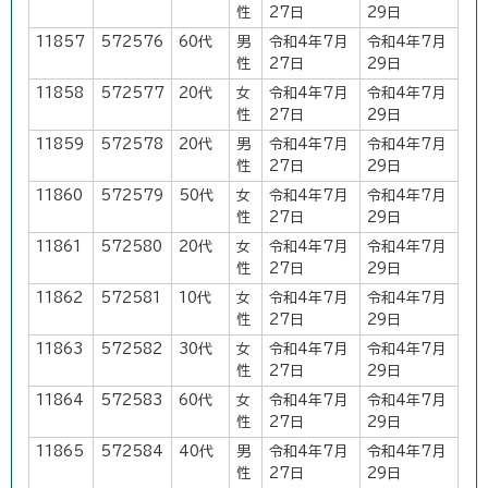
性
27日
29日
11857
572576
60代
男
令和4年7月
令和4年7月
性
27日
29日
11858
572577
20代
女
令和4年7月
令和4年7月
性
27日
29日
11859
572578
20代
男
令和4年7月
令和4年7月
性
27日
29日
11860
572579
50代
女
令和4年7月
令和4年7月
性
27日
29日
11861
572580
20代
女
令和4年7月
令和4年7月
性
27日
29日
11862
572581
10代
女
令和4年7月
令和4年7月
性
27日
29日
11863
572582
30代
女
令和4年7月
令和4年7月
性
27日
29日
11864
572583
60代
女
令和4年7月
令和4年7月
性
27日
29日
11865
572584
40代
男
令和4年7月
令和4年7月
性
27日
29日