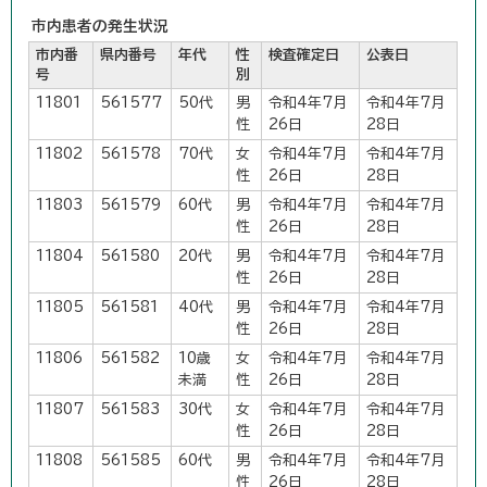
市内患者の発生状況
市内番
県内番号
年代
性
検査確定日
公表日
号
別
11801
561577
50代
男
令和4年7月
令和4年7月
性
26日
28日
11802
561578
70代
女
令和4年7月
令和4年7月
性
26日
28日
11803
561579
60代
男
令和4年7月
令和4年7月
性
26日
28日
11804
561580
20代
男
令和4年7月
令和4年7月
性
26日
28日
11805
561581
40代
男
令和4年7月
令和4年7月
性
26日
28日
11806
561582
10歳
女
令和4年7月
令和4年7月
未満
性
26日
28日
11807
561583
30代
女
令和4年7月
令和4年7月
性
26日
28日
11808
561585
60代
男
令和4年7月
令和4年7月
性
26日
28日