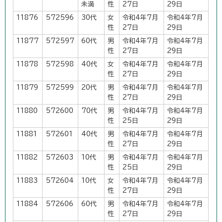
未満
性
27日
29日
11876
572596
30代
女
令和4年7月
令和4年7月
性
27日
29日
11877
572597
60代
男
令和4年7月
令和4年7月
性
27日
29日
11878
572598
40代
女
令和4年7月
令和4年7月
性
27日
29日
11879
572599
20代
男
令和4年7月
令和4年7月
性
27日
29日
11880
572600
70代
男
令和4年7月
令和4年7月
性
25日
29日
11881
572601
40代
男
令和4年7月
令和4年7月
性
27日
29日
11882
572603
10代
男
令和4年7月
令和4年7月
性
25日
29日
11883
572604
10代
女
令和4年7月
令和4年7月
性
27日
29日
11884
572606
60代
男
令和4年7月
令和4年7月
性
27日
29日