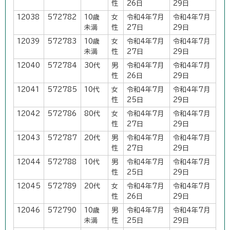
性
26日
29日
12038
572782
10歳
女
令和4年7月
令和4年7月
未満
性
27日
29日
12039
572783
10歳
女
令和4年7月
令和4年7月
未満
性
27日
29日
12040
572784
30代
男
令和4年7月
令和4年7月
性
26日
29日
12041
572785
10代
女
令和4年7月
令和4年7月
性
25日
29日
12042
572786
80代
女
令和4年7月
令和4年7月
性
27日
29日
12043
572787
20代
男
令和4年7月
令和4年7月
性
27日
29日
12044
572788
10代
男
令和4年7月
令和4年7月
性
25日
29日
12045
572789
20代
女
令和4年7月
令和4年7月
性
26日
29日
12046
572790
10歳
男
令和4年7月
令和4年7月
未満
性
25日
29日