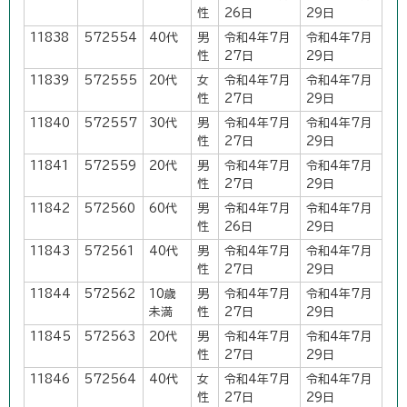
性
26日
29日
11838
572554
40代
男
令和4年7月
令和4年7月
性
27日
29日
11839
572555
20代
女
令和4年7月
令和4年7月
性
27日
29日
11840
572557
30代
男
令和4年7月
令和4年7月
性
27日
29日
11841
572559
20代
男
令和4年7月
令和4年7月
性
27日
29日
11842
572560
60代
男
令和4年7月
令和4年7月
性
26日
29日
11843
572561
40代
男
令和4年7月
令和4年7月
性
27日
29日
11844
572562
10歳
男
令和4年7月
令和4年7月
未満
性
27日
29日
11845
572563
20代
男
令和4年7月
令和4年7月
性
27日
29日
11846
572564
40代
女
令和4年7月
令和4年7月
性
27日
29日