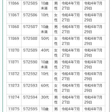
11866
572585
10歳
男
令和4年7月
令和4年7月
未満
性
27日
29日
11867
572586
10代
女
令和4年7月
令和4年7月
性
27日
29日
11868
572587
10歳
男
令和4年7月
令和4年7月
未満
性
27日
29日
11869
572588
50代
女
令和4年7月
令和4年7月
性
27日
29日
11870
572589
40代
女
令和4年7月
令和4年7月
性
27日
29日
11871
572590
10歳
男
令和4年7月
令和4年7月
未満
性
27日
29日
11872
572592
10代
女
令和4年7月
令和4年7月
性
27日
29日
11873
572593
60代
女
令和4年7月
令和4年7月
性
27日
29日
11874
572594
30代
男
令和4年7月
令和4年7月
性
27日
29日
11875
572595
10歳
男
令和4年7月
令和4年7月