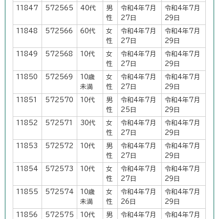
11847
572565
40代
男
令和4年7月
令和4年7月
性
27日
29日
11848
572566
60代
女
令和4年7月
令和4年7月
性
27日
29日
11849
572568
10代
女
令和4年7月
令和4年7月
性
27日
29日
11850
572569
10歳
女
令和4年7月
令和4年7月
未満
性
27日
29日
11851
572570
10代
男
令和4年7月
令和4年7月
性
25日
29日
11852
572571
30代
女
令和4年7月
令和4年7月
性
27日
29日
11853
572572
10代
男
令和4年7月
令和4年7月
性
27日
29日
11854
572573
10代
女
令和4年7月
令和4年7月
性
27日
29日
11855
572574
10歳
女
令和4年7月
令和4年7月
未満
性
26日
29日
11856
572575
10代
男
令和4年7月
令和4年7月