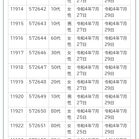
性
27日
29日
11914
572642
10代
女
令和4年7月
令和4年7月
性
27日
29日
11915
572643
10代
男
令和4年7月
令和4年7月
性
27日
29日
11916
572644
60代
女
令和4年7月
令和4年7月
性
27日
29日
11917
572646
30代
女
令和4年7月
令和4年7月
性
27日
29日
11918
572647
50代
女
令和4年7月
令和4年7月
性
27日
29日
11919
572648
20代
女
令和4年7月
令和4年7月
性
27日
29日
11920
572649
10代
男
令和4年7月
令和4年7月
性
27日
29日
11921
572650
80代
女
令和4年7月
令和4年7月
性
25日
29日
11922
572651
80代
女
令和4年7月
令和4年7月
性
25日
29日