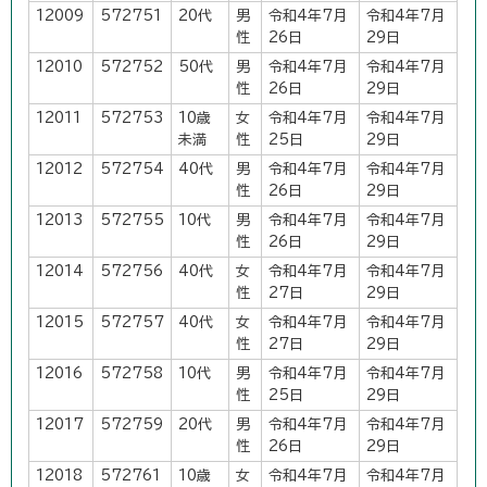
12009
572751
20代
男
令和4年7月
令和4年7月
性
26日
29日
12010
572752
50代
男
令和4年7月
令和4年7月
性
26日
29日
12011
572753
10歳
女
令和4年7月
令和4年7月
未満
性
25日
29日
12012
572754
40代
男
令和4年7月
令和4年7月
性
26日
29日
12013
572755
10代
男
令和4年7月
令和4年7月
性
26日
29日
12014
572756
40代
女
令和4年7月
令和4年7月
性
27日
29日
12015
572757
40代
女
令和4年7月
令和4年7月
性
27日
29日
12016
572758
10代
男
令和4年7月
令和4年7月
性
25日
29日
12017
572759
20代
男
令和4年7月
令和4年7月
性
26日
29日
12018
572761
10歳
女
令和4年7月
令和4年7月