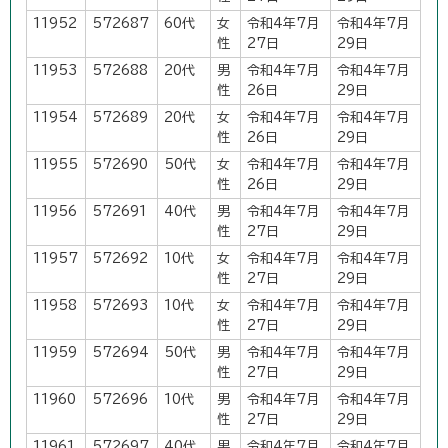
11952
572687
60代
女
令和4年7月
令和4年7月
性
27日
29日
11953
572688
20代
男
令和4年7月
令和4年7月
性
26日
29日
11954
572689
20代
女
令和4年7月
令和4年7月
性
26日
29日
11955
572690
50代
女
令和4年7月
令和4年7月
性
26日
29日
11956
572691
40代
男
令和4年7月
令和4年7月
性
27日
29日
11957
572692
10代
女
令和4年7月
令和4年7月
性
27日
29日
11958
572693
10代
女
令和4年7月
令和4年7月
性
27日
29日
11959
572694
50代
男
令和4年7月
令和4年7月
性
27日
29日
11960
572696
10代
男
令和4年7月
令和4年7月
性
27日
29日
11961
572697
40代
男
令和4年7月
令和4年7月