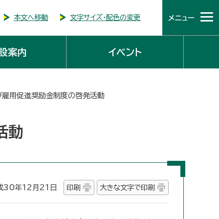
本文へ移動
文字サイズ・配色の変更
メニュー
設案内
イベント
び雇用促進奨励金制度の啓発活動
活動
30年12月21日
印刷
大きな文字で印刷