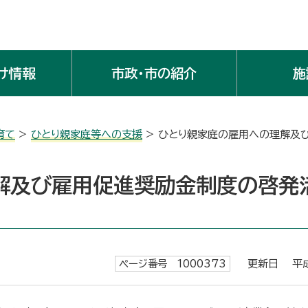
け情報
市政・市の紹介
施
育て
>
ひとり親家庭等への支援
> ひとり親家庭の雇用への理解及
解及び雇用促進奨励金制度の啓発
ページ番号 1000373
更新日 平成