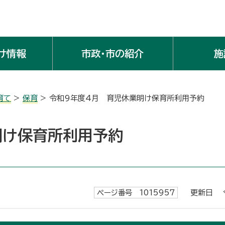
け情報
市政・市の紹介
施
育て
>
保育
> 令和9年度4月 育児休業明け保育所利用予約
明け保育所利用予約
ページ番号 1015957
更新日 令