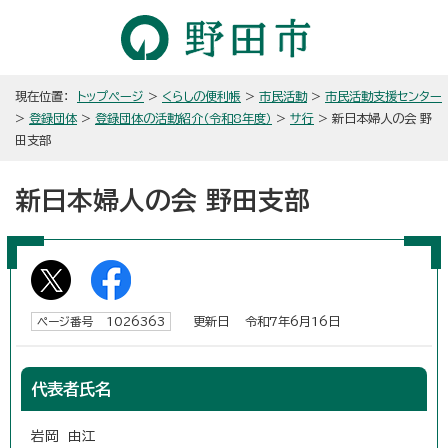
現在位置：
トップページ
>
くらしの便利帳
>
市民活動
>
市民活動支援センター
>
登録団体
>
登録団体の活動紹介（令和8年度）
>
サ行
> 新日本婦人の会 野
田支部
新日本婦人の会 野田支部
更新日 令和7年6月16日
ページ番号 1026363
代表者氏名
岩岡 由江