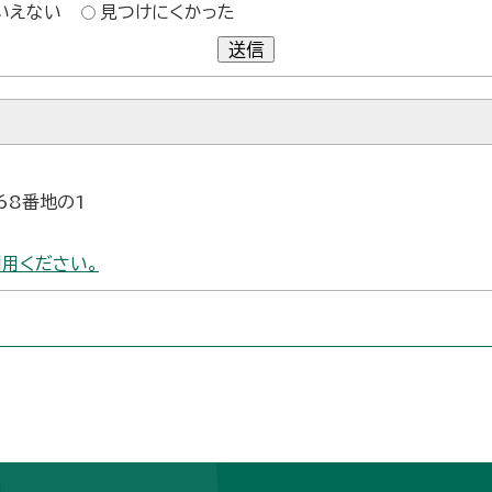
いえない
見つけにくかった
送信
68番地の1
用ください。