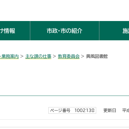
け情報
市政・市の紹介
施
・業務案内
>
主な課の仕事
>
教育委員会
> 興風図書館
ページ番号 1002138
更新日 平成