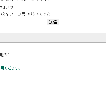
ですか？
いえない
見つけにくかった
送信
番地の1
用ください。