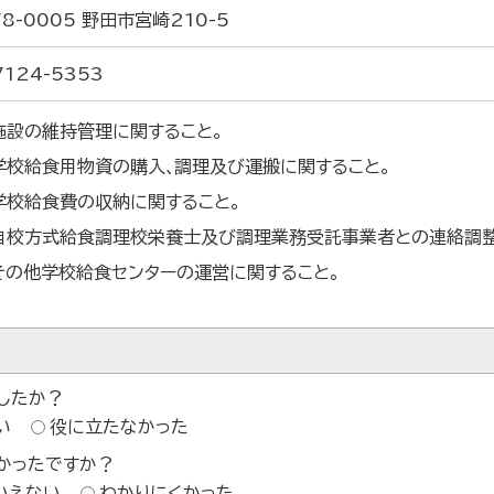
8-0005 野田市宮崎210-5
7124-5353
施設の維持管理に関すること｡
学校給食用物資の購入､調理及び運搬に関すること｡
学校給食費の収納に関すること｡
自校方式給食調理校栄養士及び調理業務受託事業者との連絡調整
その他学校給食センターの運営に関すること｡
したか？
い
役に立たなかった
かったですか？
いえない
わかりにくかった