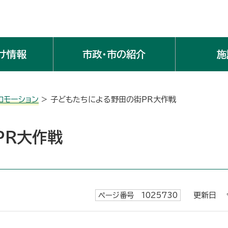
け情報
市政・市の紹介
施
ロモーション
> 子どもたちによる野田の街PR大作戦
PR大作戦
ページ番号 1025730
更新日 令