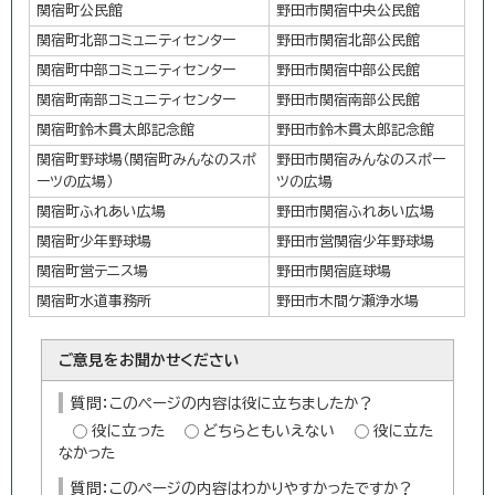
関宿町公民館
野田市関宿中央公民館
関宿町北部コミュニティセンター
野田市関宿北部公民館
関宿町中部コミュニティセンター
野田市関宿中部公民館
関宿町南部コミュニティセンター
野田市関宿南部公民館
関宿町鈴木貫太郎記念館
野田市鈴木貫太郎記念館
関宿町野球場（関宿町みんなのスポ
野田市関宿みんなのスポー
ーツの広場）
ツの広場
関宿町ふれあい広場
野田市関宿ふれあい広場
関宿町少年野球場
野田市営関宿少年野球場
関宿町営テニス場
野田市関宿庭球場
関宿町水道事務所
野田市木間ケ瀬浄水場
ご意見をお聞かせください
質問：このページの内容は役に立ちましたか？
役に立った
どちらともいえない
役に立た
なかった
質問：このページの内容はわかりやすかったですか？