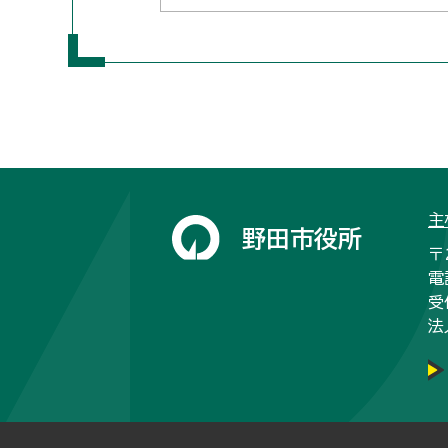
主
野田市役所
〒
電
受
法