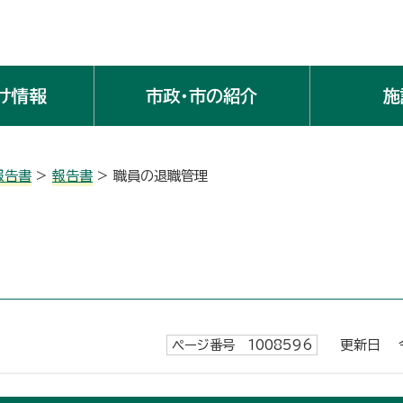
け情報
市政・市の紹介
施
報告書
>
報告書
> 職員の退職管理
ページ番号 1008596
更新日 令