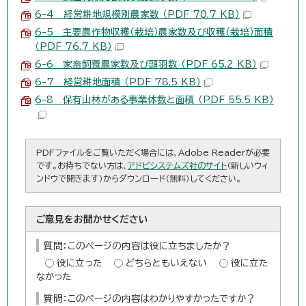
6-4 経営耕地規模別農家数 （PDF 70.7 KB）
6-5 主要農作物収穫（栽培）農家数及び収穫（栽培）面積
（PDF 76.7 KB）
6-6 家畜飼養農家数及び頭羽数 （PDF 65.2 KB）
6-7 経営耕地面積 （PDF 78.5 KB）
6-8 保有山林がある事業体数と面積 （PDF 55.5 KB）
PDFファイルをご覧いただく場合には、Adobe Readerが必要
です。お持ちでない方は、
アドビシステムズ社のサイト
（新しいウィ
ンドウで開きます）からダウンロード（無料）してください。
ご意見をお聞かせください
質問：このページの内容は役に立ちましたか？
役に立った
どちらともいえない
役に立た
なかった
質問：このページの内容はわかりやすかったですか？