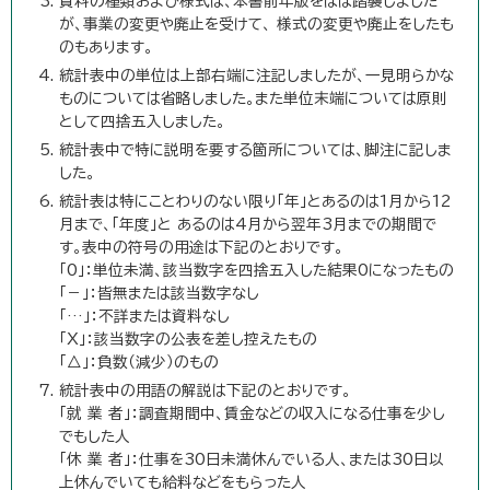
資料の種類および様式は、本書前年版をほぼ踏襲しました
が、事業の変更や廃止を受けて、 様式の変更や廃止をしたも
のもあります。
統計表中の単位は上部右端に注記しましたが、一見明らかな
ものについては省略しました。また単位末端については原則
として四捨五入しました。
統計表中で特に説明を要する箇所については、脚注に記しま
した。
統計表は特にことわりのない限り「年」とあるのは1月から12
月まで、「年度」と あるのは4月から翌年3月までの期間で
す。表中の符号の用途は下記のとおりです。
「0」：単位未満、該当数字を四捨五入した結果0になったもの
「－」：皆無または該当数字なし
「…」：不詳または資料なし
「X」：該当数字の公表を差し控えたもの
「△」：負数（減少）のもの
統計表中の用語の解説は下記のとおりです。
「就 業 者」：調査期間中、賃金などの収入になる仕事を少し
でもした人
「休 業 者」：仕事を30日未満休んでいる人、または30日以
上休んでいても給料などをもらった人