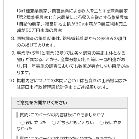
「第1種兼業農家」：自営農業による収入を主とする兼業農家
「第2種兼業農家」：自営農業による収入を従とする兼業農家
「自給的農家」：経営耕地面積が30a未満かつ農産物販売金
額が50万円未満の農家
国勢調査の集計結果は、総務省統計局から公表済みの項目
のみ掲げてあります。
事業所（5章）と商業（8章）では各々調査の実施主体となる
省庁が異なることから、産業分類の判断等に一部相違があ
り、同一年実施の調査においても数値が突合しない箇所があ
ります。
掲載内容についてのお問い合わせは各資料の出所機関また
は野田市行政管理課統計係までご連絡願います。
ご意見をお聞かせください
質問：このページの内容は役に立ちましたか？
役に立った
どちらともいえない
役に立た
なかった
質問：このページの内容はわかりやすかったですか？