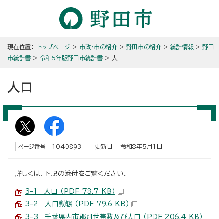
現在位置：
トップページ
>
市政・市の紹介
>
野田市の紹介
>
統計情報
>
野田
市統計書
>
令和5年版野田市統計書
> 人口
人口
更新日 令和8年5月1日
ページ番号 1040893
詳しくは、下記の添付をご覧ください。
3-1 人口 （PDF 78.7 KB）
3-2 人口動態 （PDF 79.6 KB）
3-3 千葉県内市郡別世帯数及び人口 （PDF 206.4 KB）