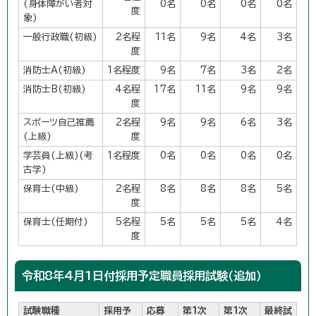
(身体障がい者対
0名
0名
0名
0名
度
象)
一般行政職(初級)
2名程
11名
9名
4名
3名
度
消防士A(初級)
1名程度
9名
7名
3名
2名
消防士B(初級)
4名程
17名
11名
9名
9名
度
スポーツ自己推薦
2名程
9名
9名
6名
3名
(上級)
度
学芸員(上級)(考
1名程度
0名
0名
0名
0名
古学)
保育士(中級)
2名程
8名
8名
8名
5名
度
保育士(任期付)
5名程
5名
5名
5名
4名
度
令和8年4月1日付採用予定職員採用試験（追加）
試験職種
採用予
応募
第1次
第1次
最終試