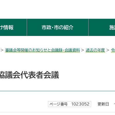
け情報
市政・市の紹介
施
>
審議会等開催のお知らせと会議録・会議資料
>
過去の年度
>
令
協議会代表者会議
ページ番号 1023052
更新日 令