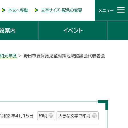
本文へ移動
文字サイズ・配色の変更
メニュー
設案内
イベント
和元年度
> 野田市要保護児童対策地域協議会代表者会
和2年4月15日
印刷
大きな文字で印刷