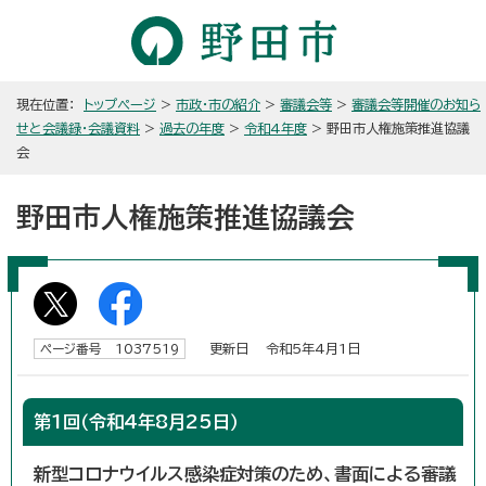
現在位置：
トップページ
>
市政・市の紹介
>
審議会等
>
審議会等開催のお知ら
せと会議録・会議資料
>
過去の年度
>
令和4年度
> 野田市人権施策推進協議
会
野田市人権施策推進協議会
更新日 令和5年4月1日
ページ番号 1037519
第1回（令和4年8月25日）
新型コロナウイルス感染症対策のため、書面による審議