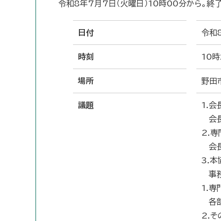
令和8年7月7日（火曜日）10時00分から。終
日付
令和
時刻
10
場所
野田
議題
1.
会長
2.
会長
3.
事務
1.
各部
2.そ