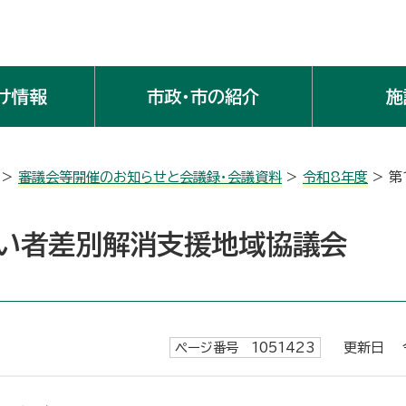
け情報
市政・市の紹介
施
>
審議会等開催のお知らせと会議録・会議資料
>
令和8年度
> 
がい者差別解消支援地域協議会
ページ番号 1051423
更新日 令