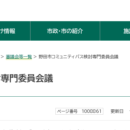
け情報
市政・市の紹介
施
>
審議会等一覧
> 野田市コミュニティバス検討専門委員会議
討専門委員会議
ページ番号 1008861
更新日 令