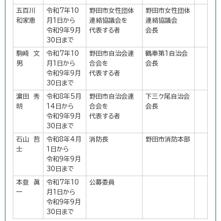
五百川
令和7年10
野田市女性団体
野田市女性団体
和家恵
月1日から
連絡協議会を
連絡協議会
令和9年9月
代表する者
会長
30日まで
駒崎 文
令和7年10
野田市自治会連
鶴奉第1自治会
男
月1日から
合会を
会長
令和9年9月
代表する者
30日まで
濵田 秀
令和8年5月
野田市自治会連
下三ケ尾自治会
明
14日から
合会を
会長
令和9年9月
代表する者
30日まで
石山 哲
令和8年4月
消防長
野田市消防本部
士
1日から
令和9年9月
30日まで
本登 眞
令和7年10
公募委員
一
月1日から
令和9年9月
30日まで