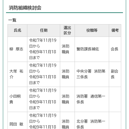
消防組織検討会
一覧
選出
氏名
任期
役職等
備考
区分
令和7年11月19
日から
消防
柳 厚志
警防課長補佐
会長
令和9年11月18
職員
日まで
令和7年11月19
大塚 祐
日から
消防
中央分署 消防第
副会
介
令和9年11月18
職員
三係長
長
日まで
令和7年11月19
小田桐
日から
消防
消防署 通信第一
貴
令和9年11月18
職員
係長
日まで
令和7年11月19
日から
消防
北分署 消防第一
岡田 敏
令和9年11月18
職員
係長