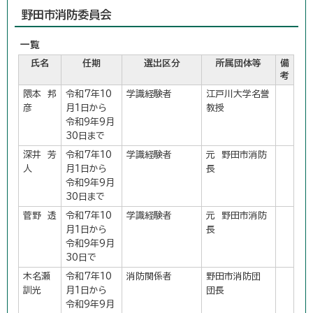
野田市消防委員会
一覧
氏名
任期
選出区分
所属団体等
備
考
隈本 邦
令和7年10
学識経験者
江戸川大学名誉
彦
月1日から
教授
令和9年9月
30日まで
深井 芳
令和7年10
学識経験者
元 野田市消防
人
月1日から
長
令和9年9月
30日まで
菅野 透
令和7年10
学識経験者
元 野田市消防
月1日から
長
令和9年9月
30日で
木名瀬
令和7年10
消防関係者
野田市消防団
訓光
月1日から
団長
令和9年9月